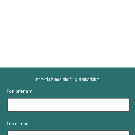
Inscris-toi à la newsletter funky et anticapitaliste!
Ton prénom
Ton e-mail