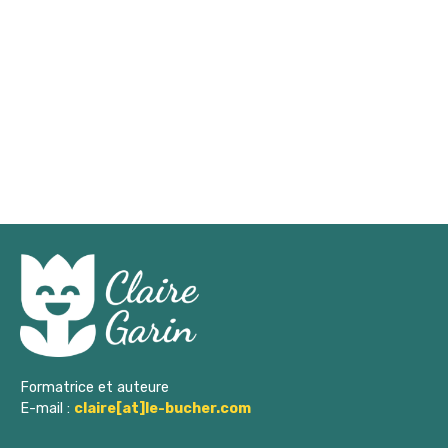
r
c
h
e
e
t
Formatrice et auteure
E-mail :
claire[at]le-bucher.com