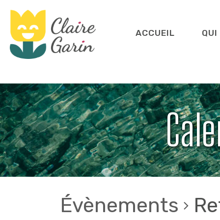
Aller
au
contenu
ACCUEIL
QUI
Claire
Garin
Cale
Évènements
Re