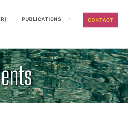
ER)
PUBLICATIONS
CONTACT
Ouvrir
le
menu
ments