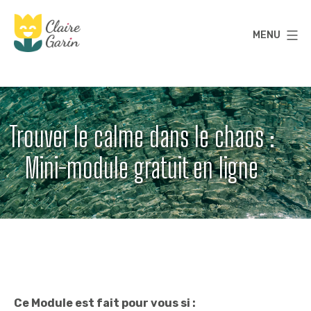
Aller
au
MENU
contenu
Claire
Garin
Trouver le calme dans le chaos :
Mini-module gratuit en ligne
Ce Module est fait pour vous si :