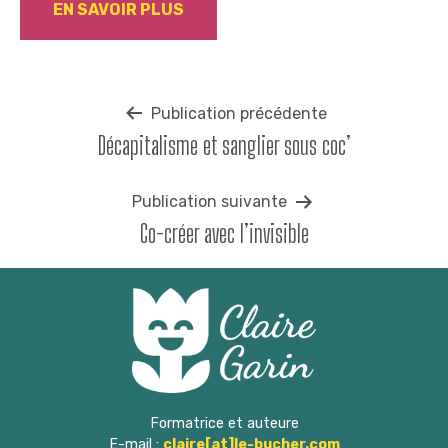
EN SAVOIR PLUS
Navigation
Publication précédente
Décapitalisme et sanglier sous coc’
de
l’article
Publication suivante
Co-créer avec l’invisible
Formatrice et auteure
E-mail :
claire[at]le-bucher.com