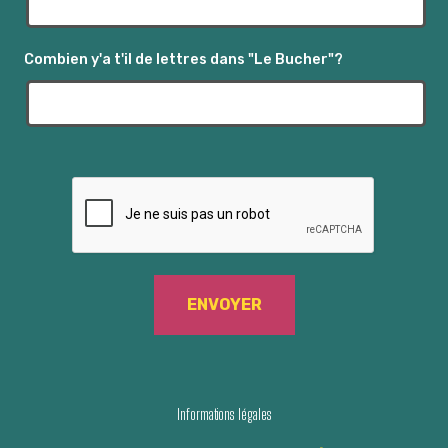
s
É
Combien y'a t'il de lettres dans "Le Bucher"?
v
è
n
e
m
e
n
t
s
Informations légales