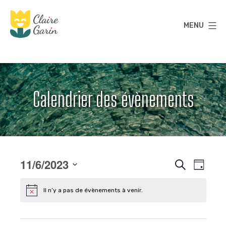
Aller
au
MENU
contenu
Claire
Garin
Calendrier des évènements
11/6/2023
R
N
Recherche
Jour
a
Sélectionnez
e
une
Il n’y a pas de évènements à venir.
v
date.
c
i
g