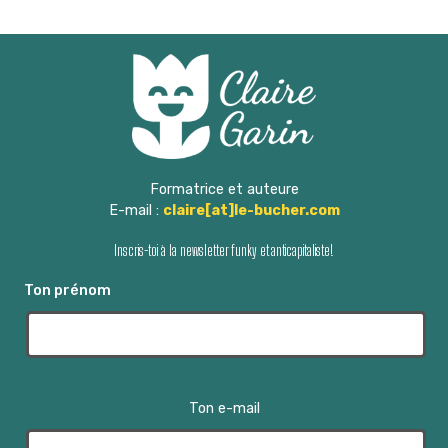
g
e
m
a
e
t
n
i
t
o
Formatrice et auteure
E-mail :
claire[at]le-bucher.com
n
Inscris-toi à la newsletter funky et anticapitaliste!
d
Ton prénom
e
v
u
Ton e-mail
e