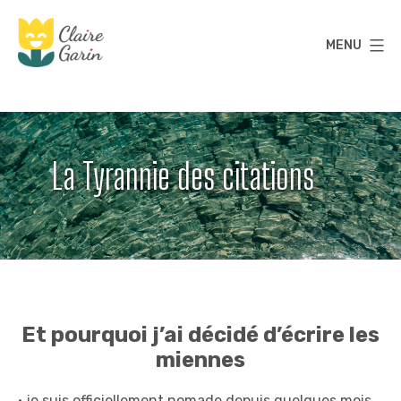
Aller
au
MENU
contenu
Claire
Garin
La Tyrannie des citations
Et pourquoi j’ai décidé d’écrire les
miennes
• je suis officiellement nomade depuis quelques mois