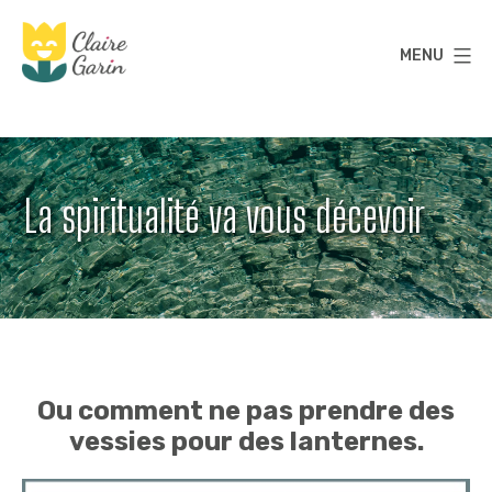
Aller
au
MENU
contenu
Claire
Garin
La spiritualité va vous décevoir
Ou comment ne pas prendre des
vessies pour des lanternes.