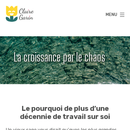
Aller
au
MENU
contenu
Claire
Garin
La croissance par le chaos
Le pourquoi de plus d’une
décennie de travail sur soi
Un vieux sage vous dirait qu’
avec les plus grandes