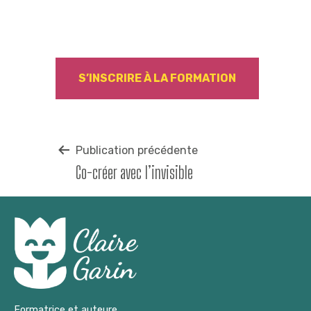
S’INSCRIRE À LA FORMATION
Navigation
Publication précédente
Co-créer avec l’invisible
de
l’article
Formatrice et auteure