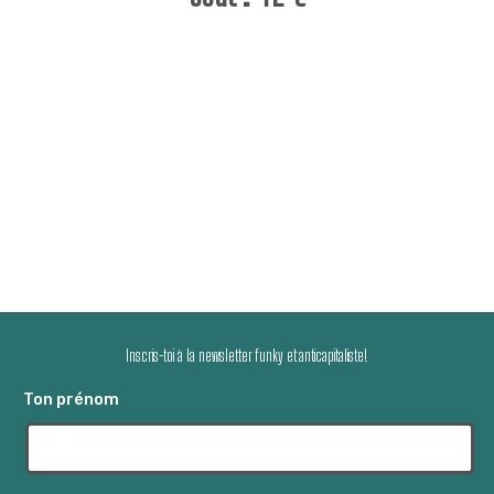
Inscris-toi à la newsletter funky et anticapitaliste!
Ton prénom