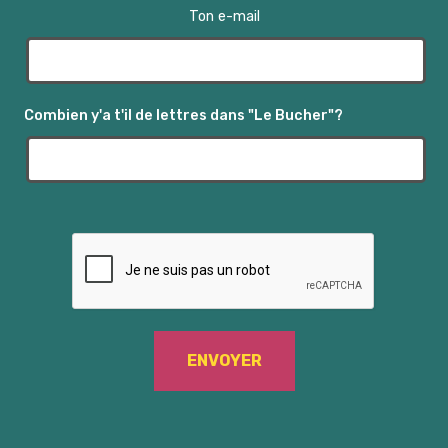
s
Ton e-mail
É
v
Combien y'a t'il de lettres dans "Le Bucher"?
è
n
e
m
e
n
t
s