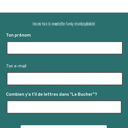
n
n
n
t
t
t
Inscris-toi à la newsletter funky et anticapitaliste!
,
,
,
Ton prénom
Ton e-mail
Combien y'a t'il de lettres dans "Le Bucher"?