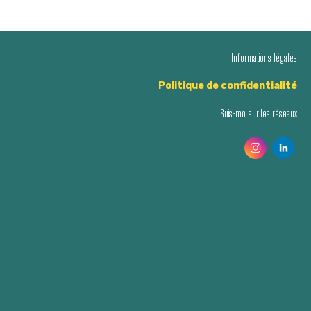
n
n
t
t
Informations légales
,
,
Politique de confidentialité
Suis-moi sur les réseaux