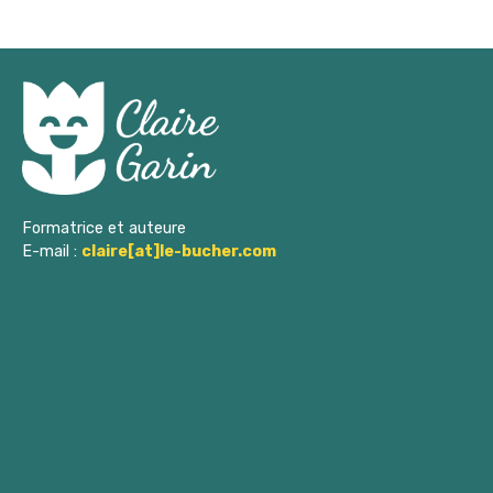
n
n
n
o
t
t
e
,
,
n
m
d
e
Formatrice et auteure
E-mail :
claire[at]le-bucher.com
e
n
v
t
u