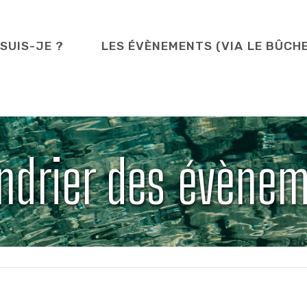
 SUIS-JE ?
LES ÉVÈNEMENTS (VIA LE BÛCH
ndrier des évène