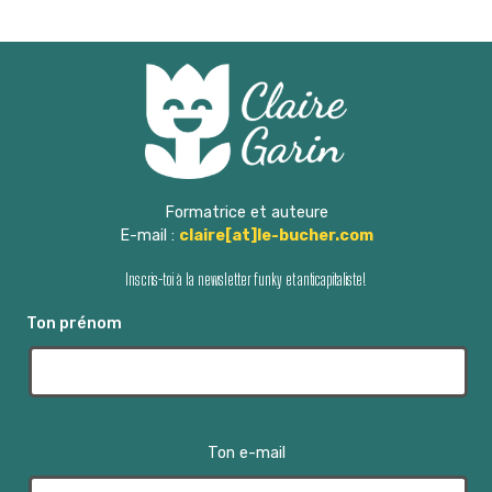
v
t
t
t
t
t
t
t
g
e
è
,
,
,
,
,
,
,
m
a
n
e
t
e
n
i
t
m
o
e
Formatrice et auteure
E-mail :
claire[at]le-bucher.com
n
n
Inscris-toi à la newsletter funky et anticapitaliste!
d
t
Ton prénom
e
s
v
u
Ton e-mail
e