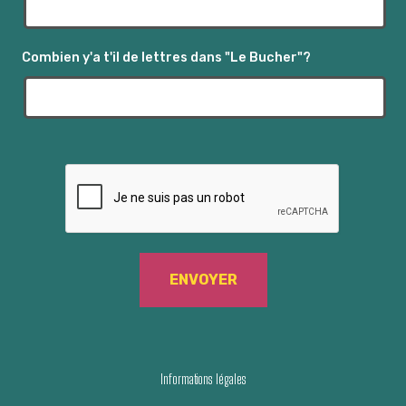
s
É
Combien y'a t'il de lettres dans "Le Bucher"?
v
è
n
e
m
e
n
t
s
Informations légales