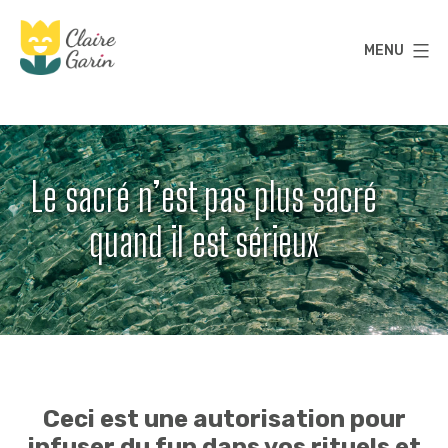
Aller
au
MENU
contenu
Claire
Garin
Le sacré n’est pas plus sacré
quand il est sérieux
Ceci est une autorisation pour
infuser du fun dans vos rituels et