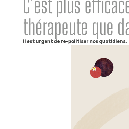
C’est plus efficac
thérapeute que d
Il est urgent de re-politiser nos quotidiens.