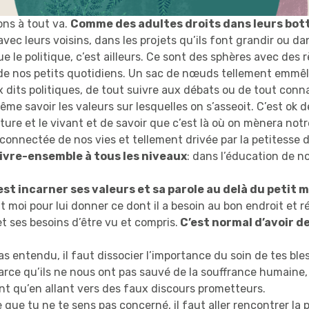
ons à tout va.
Comme des adultes droits dans leurs bottes
avec leurs voisins, dans les projets qu’ils font grandir ou d
e le politique, c’est ailleurs. Ce sont des sphères avec des r
de nos petits quotidiens. Un sac de nœuds tellement emmêlés
dits politiques, de tout suivre aux débats ou de tout connaît
e savoir les valeurs sur lesquelles on s’asseoit. C’est ok d
ture et le vivant et de savoir que c’est là où on mènera not
déconnectée de nos vies et tellement drivée par la petitesse d
 vivre-ensemble à tous les niveaux
: dans l’éducation de n
est incarner ses valeurs et sa parole au delà du petit m
moi pour lui donner ce dont il a besoin au bon endroit et rép
et ses besoins d’être vu et compris.
C’est normal d’avoir de
s entendu, il faut dissocier l’importance du soin de tes bles
rce qu’ils ne nous ont pas sauvé de la souffrance humaine, 
nt qu’en allant vers des faux discours prometteurs.
e que tu ne te sens pas concerné, il faut aller rencontrer la