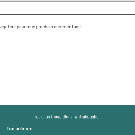
avigateur pour mon prochain commentaire.
Inscris-toi à la newsletter funky et anticapitaliste!
Ton prénom