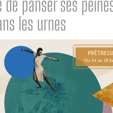
e de panser ses peine
ans les urnes