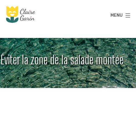
Aller
au
MENU
contenu
Claire
Garin
Éviter la zone de la salade montée