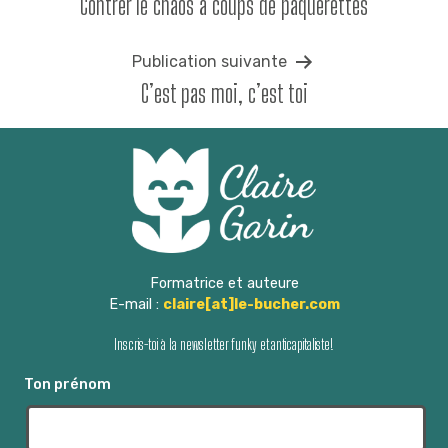
Contrer le chaos à coups de pâquerettes
de
l’article
Publication suivante
C’est pas moi, c’est toi
Formatrice et auteure
E-mail :
claire[at]le-bucher.com
Inscris-toi à la newsletter funky et anticapitaliste!
Ton prénom