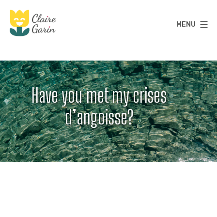
Aller
au
MENU
contenu
Claire
Garin
Have you met my crises
d’angoisse?