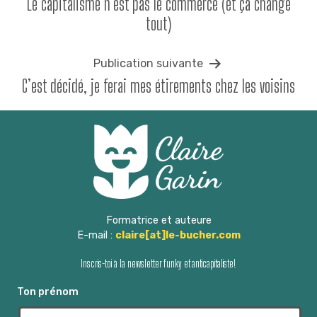
Le capitalisme n’est pas le commerce (et ça change
de
tout)
l’article
Publication suivante
C’est décidé, je ferai mes étirements chez les voisins
Formatrice et auteure
E-mail :
claire[at]le-bucher.com
Inscris-toi à la newsletter funky et anticapitaliste!
Ton prénom