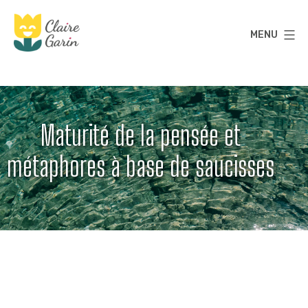
Aller
au
MENU
contenu
Claire
Garin
Maturité de la pensée et
métaphores à base de saucisses