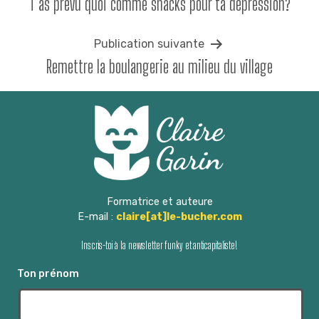
T’as prévu quoi comme snacks pour ta dépression?
de
l’article
Publication suivante
Remettre la boulangerie au milieu du village
Formatrice et auteure
E-mail :
claire[at]le-bucher.com
Inscris-toi à la newsletter funky et anticapitaliste!
Ton prénom