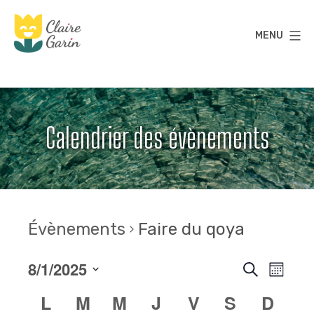
Aller
au
MENU
contenu
Claire
Garin
Calendrier des évènements
Évènements
Faire du qoya
8/1/2025
R
N
Recherche
Mois
a
Sélectionnez
e
L
M
M
J
V
S
D
C
une
v