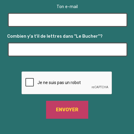
u
Ton e-mail
e
s
É
Combien y'a t'il de lettres dans "Le Bucher"?
v
è
n
e
m
e
n
t