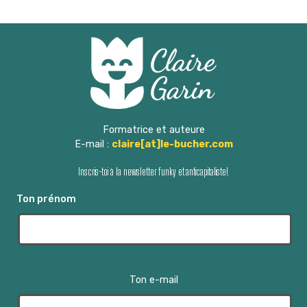
t
e
n
s
a
É
v
v
è
i
n
g
e
Formatrice et auteure
E-mail :
claire[at]le-bucher.com
m
a
e
Inscris-toi à la newsletter funky et anticapitaliste!
t
n
Ton prénom
i
t
o
n
Ton e-mail
d