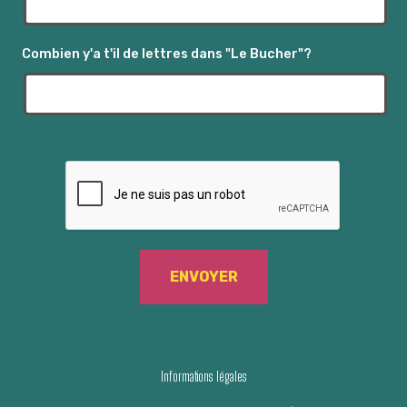
e
Combien y'a t'il de lettres dans "Le Bucher"?
v
u
e
s
É
v
è
n
e
Informations légales
m