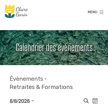
Aller
au
MENU
contenu
Claire
Garin
Calendrier des évènements
Évènements
Retraites & Formations
8/8/2026
R
N
Recherche
Mois
a
Sélectionnez