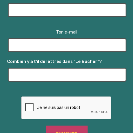
u
e
s
Ton e-mail
É
v
Combien y'a t'il de lettres dans "Le Bucher"?
è
n
e
m
e
n