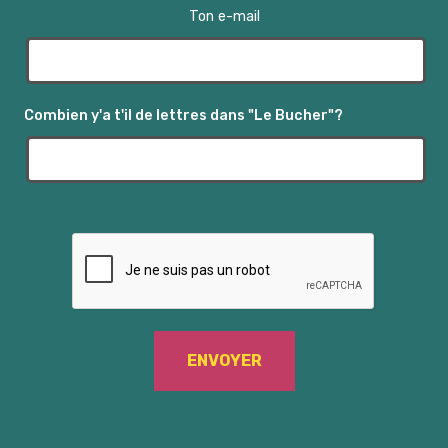
s
Ton e-mail
É
v
Combien y'a t'il de lettres dans "Le Bucher"?
è
n
e
m
e
n
t
s